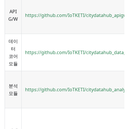
API
https://github.com/IoTKETI/citydatahub_apig
G/W
데이
터
https://github.com/IoTKETI/citydatahub_data_
코어
모듈
분석
https://github.com/IoTKETI/citydatahub_analyt
모듈