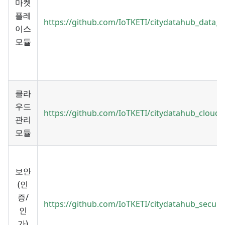
마켓
플레
https://github.com/IoTKETI/citydatahub_data
이스
모듈
클라
우드
https://github.com/IoTKETI/citydatahub_clo
관리
모듈
보안
(인
증/
https://github.com/IoTKETI/citydatahub_secur
인
가)