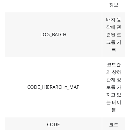
정보
배치 동
작에 관
LOG_BATCH
련된 로
그를 기
록
코드간
의 상하
관계 정
CODE_HIERARCHY_MAP
보를 가
지고 있
는 테이
블
CODE
코드