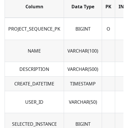
Column
Data Type
PK
IND
PROJECT_SEQUENCE_PK
BIGINT
O
O
NAME
VARCHAR(100)
DESCRIPTION
VARCHAR(500)
CREATE_DATETIME
TIMESTAMP
USER_ID
VARCHAR(50)
SELECTED_INSTANCE
BIGINT