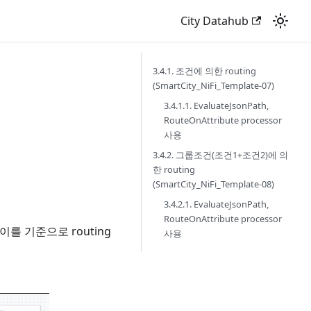
City Datahub
3.4.1. 조건에 의한 routing
(SmartCity_NiFi_Template-07)
3.4.1.1. EvaluateJsonPath,
RouteOnAttribute processor
사용
3.4.2. 그룹조건(조건1+조건2)에 의
한 routing
(SmartCity_NiFi_Template-08)
3.4.2.1. EvaluateJsonPath,
RouteOnAttribute processor
고 이를 기준으로 routing
사용